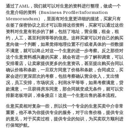
通过了AML，我们就可以对生意的资料进行整理，做成一个
生意介绍的资料（Business Profile/Information
Memorandum），里面有对生意更详细的描述，买家只有
在签了保密协议之后才可以取得这些资料，买家可以通过这些
资料对生意有初步的了解，包括了地址，营业额，租金，租
约，人工，甚至利润等等的信息。这样买家可以对自己的购买
意向做一个判断，如果觉得地理位置不行或者具体的一些数据
不满意，就可以终止对这一个生意的进一步考察。反之那些对
这个生意资料感兴趣的买家，就会有进一步了解和调查，可以
安排看店，让卖家提供更多的生意资讯，甚至提出购买合同以
确认价格和条款，一旦双方同意了价格和条款，合同成立，买
家会进行更深层次的考察，包括考察确认营业收入，支出情
况，员工安排，市场状况，利润水平等等，如果考察满意，贷
款满意，一旦获得房东同意，那合同就变成无条件，就可以安
排新老板培训，准备接店！这是一个生意出售的基本流程。
生意买卖相对复杂一些，所以找一个专业的生意买卖中介非常
重要，他不单为你提供专业的服务，对于出售价格，提供专业
的意见，对于买卖过程，提供专业的知识，为买卖双方顺利进
行保驾护航。