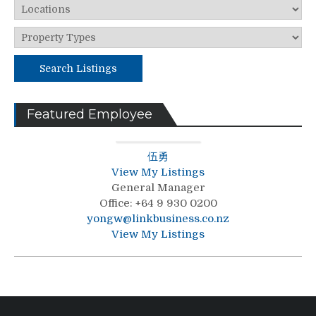
Search Listings
Featured Employee
伍勇
View My Listings
General Manager
Office
:
+64 9 930 0200
yongw@linkbusiness.co.nz
View My Listings