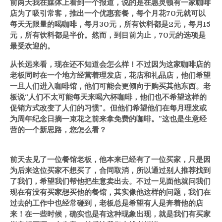
前两天我在媒体上看到一个报道，说的是在惠灵顿有一家咖啡
店为了吸引常客，推出一个优惠套餐，每个月花70元就可以
每天无限量的喝咖啡，每月30元，所有饮料都是2元，每月15
元，所有饮料都是半价。然而，到目前为止，70元的选项是
最受欢迎的。
从长远来看，现在还不知道会怎么样！不过因为这家咖啡店的
老板同时在一个地方经营着理发店，花店和礼品店，他们希望
一旦人们进入咖啡馆，他们可能会更倾向于购买其他东西。老
板说“人们不太可能每天来喝六杯咖啡，他们也不希望这样的
促销方式改变了人们的习惯”。但他们希望他们在每月理发或
为周年纪念日摘一束花之前来拿免费的咖啡。”这也是生意经
营的一个新思路，您怎么看？
前天去见了一位餐馆老板，他本来已经有了一位买家，只是因
为后来这位买家不想买了，合同取消，所以通过别人推荐找到
了我们，希望我们帮他把生意卖出去。不过一见面他就问我们
现在有没有买家想买他的餐馆，其实像他这样的问题，我们在
过去的工作中也经常碰到，老板总是希望有人是奔着他的店
来！在一些时候，确实也是有这种现象出现，就是我们有买家