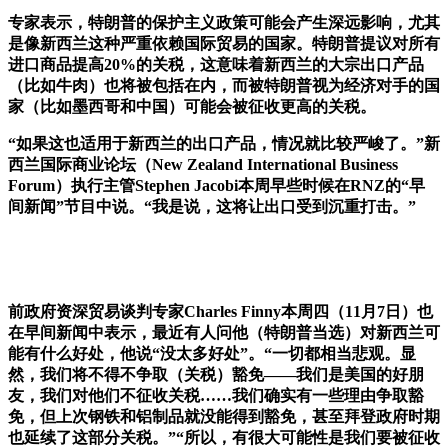
专家表示，特朗普的保护主义政策可能会产生深远影响，尤其
是像新西兰这种严重依赖国际贸易的国家。特朗普提议对所有
进口商品提高20%的关税，这意味着新西兰的大宗出口产品
（比如牛肉）也将被包括在内，而被特朗普视为经济对手的国
家（比如墨西哥和中国）可能会被征收更高的关税。
“
如果这也适用于新西兰的出口产品，情况就比较严峻了。
”
新
西兰国际商业论坛（
New Zealand International Business
Forum
）执行主管
Stephen Jacobi
本周早些时候在
RNZ
的
“
早
间新闻
”
节目中说。
“
我是说，这将让出口受到沉重打击。
”
前政府资深贸易谈判专家Charles Finny本周四（11月7日）也
在早间新闻中表示，最近有人问他（特朗普当选）对新西兰可
能有什么好处，他说“没太多好处”。“一切都相当悲观。显
然，我们将不得不争取（关税）豁免——我们是美国的好朋
友，我们对他们不征收关税……我们确实有一些理由争取豁
免，但上次钢铁和铝制品就没能得到豁免，甚至拜登政府时期
也延续了这部分关税。”“所以，有很大可能性是我们要被征收