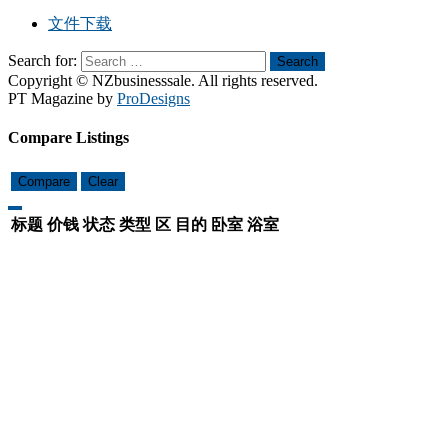
文件下载
Search for:
Search
Copyright © NZbusinesssale. All rights reserved.
PT Magazine by
ProDesigns
Compare Listings
Compare
Clear
标题
价钱
状态
类型
区
目的
卧室
浴室