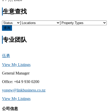
生意查找
查询
专业团队
伍勇
View My Listings
General Manager
Office
:
+64 9 930 0200
yongw@linkbusiness.co.nz
View My Listings
公司信息