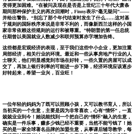
变得更加困难。”在被问及现在是否是上世纪三十年代大萧条
期间那种保护主义的再次回潮时，Finny表示“毫无疑问”——
并给出警告。“别忘了那个年代结束时发生了什么……这对基
于规则的国际秩序来说是非常不利的，而像新西兰这样的小国
家非常依赖这些规则的运行和被尊重。”特朗普的第一任总统
任期曾以美国就业人数减少和联邦预算赤字增加告终。
这些都是宏观经济的表现，至于我们这些中小企业，更加注重
局部经济，相关行业的环境。最近和一些从事房地产行业的人
士聊天，他们明显感觉到市场在好转，一些久置的房屋可以成
交了，再加上银行利率的可能进一步下降，经济环境应该逐步
好转起来，希望一业兴，百业旺！
一位年轻的妈妈为了既可以照顾小孩，又可以教书育人，所以
当初买的一个生意，主要是因为非常喜欢，心有“情怀”，一直
兢兢业业到今！她说能找到一个把自己的“情怀”融入的生意，
确实是一件乐事，赚多少钱已经不重要，当然不能亏钱了！她
买的是一家全球著名品牌的加盟生意，从事课后辅导教学，每