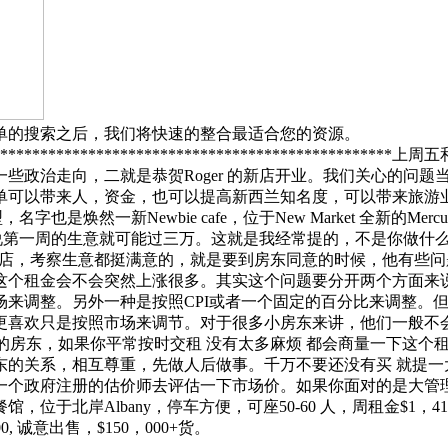
单的搜索之后，我们将快速的整合最适合您的资源。
*************************************************
些政治走向，二就是恭贺Roger 的新店开业。我们关心的问
单可以带来人，资金，也可以提高新西兰知名度，可以带来旅游
字也是焕然一新Newbie cafe，位于New Market 全新的
。听说第一周的生意就可能过三万。这就是我经常提的，不是你做
店，考察生意都挺满意的，就是要到房东同意的时候，他有些问
这个租金会不会突然上涨很多。其实这个问题要分开两个方面来
场来调整。
另外一种是按照CPI或者一个固定的百分比来调整。
更喜欢只是按照市场来调节。对于很多小房东来讲，他们一般不
理的房东，如果你平常按时交租 没有太多麻烦 都会商量一下这
东的关系，相互尊重，先做人后做事。千万不要还没有买 就提一
一个政府注册的估价师去评估一下市场价。如果你面对的是大管
，位于北岸Albany，停车方便，可座50-60 人，周租金$1，
, 诚意出售，$150，000+货。