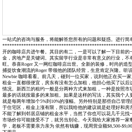
一站式的咨询与服务，将能解答您所有的问题和疑惑。进行简
***********************************************
开的咖啡店共进午餐。其目的有二，一是可以了解一下目前的一
金，房地产是关键词。其实留学行业是非常有意义的行业，不
旺。
恭喜Roger 又一网红咖啡店出世。全新的装修，时尚的造型，名
捕捉饮食潮流的Roger 带领他的团队经营，生意肯定兴隆
Newbie 咖啡看看。
前几天，碰到一位买家，说到他正在买一家
租金一直都很便宜，房东有没有怎么加租，他担心他买了以后
情况。新西兰的租约一般是分两种方式来加租，一种是按照市
最多的话就按最多的来加租。如果是这样的写法，其实我个人
就是每两年增加个5%到10%的涨幅。另外特别是那些自己管
于住宅区，租金上涨有限，所以我给他的建议就是处理好和房
不能了解到邻居店铺的租金水平，当然了你也可以花几千元找
市场价你可能接受不了，就另当别论。
今天我给大家推荐一家餐馆
学，老板不需要亲力亲为 依然有钱赚，现周营业额$8,500-$9,000