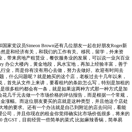
********上周五和国家党议员Simeon Brown还有几位朋友一起在好朋友Roger新
题当然是和经济有关，和我们的工作有关。移民，留学，外来资
业，带来房地产租赁业，餐饮服务业的发展，可以说一业兴百业
Mercury 办公大楼内，黄金地段，风水宝地，再加上经验丰富，善于
什么行业，而是你有没有用心去做，努力去做好。欢迎有时间去
题，什么问题呢？就是她买的这个店，老板过去十几年以来，
说，首先从文件上来讲，要看租约的条款怎么写，特别是加租的
但是很多租约都会有一条，就是如果这两种方式那一种方式是加
会花几千元去做一个市场价格的评估报告，而是根据一个常规，
个租金涨幅。而这位朋友要买的店就是这种类型，并且他这个店处
大堆的要求。还有一个办法就是自己到附近的店去问问，看能
理公司，并且你现在的租金你觉得确实比市场价低很多，将来的
410 含GST，目前经营一些简单的菜式 比如麻辣香锅，简单易