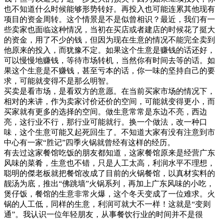
也不知道什么时候能够形势转好。再投入也可能连累其他现有
项目的资金周转。这个情景是不是似曾相识？
最近，我们有一
些卖家也面临这种情况，当初在买店或者建店的时候花了挺大
的资金，用了不少的钱，但因为现在生意的情况不能完全卖到
他原来的投入，而犹豫不定。如果这个生意是赚钱的话还好，
可以慢慢地赚钱，等待市场转机，当然你有时间去等的话。如
果这个生意是不赚钱，甚至亏本的话，你一味的坚持自己的要
求，可能就变得不是那么明智。
买卖是看市场，是看双方的意愿。在当前买家市场的情况下，
相对的来讲，作为卖家讨价还价的空间，可能就变得更小，而
买家就有更多的选择的空间。做生意常常是东边不亮，西边
亮，这行业不行，那行业可能就行。换一个做法，改一种口
味，这个生意可能又起死回生了。不知道大家有没有注意到市
中心有一家“胜记”四季火锅就曾经有这样的经历。
有去过这家餐馆吃饭的朋友都知道，这家餐馆原来是经营广东
风味的菜肴，生意也不错，只是人工太高，利润水平不理想，
聪明的傑老板就把餐馆改成了目前的火锅餐馆，以真材实料的
靓汤为底，推出“佛跳墙”火锅系列，再加上广东风味的小吃，
煲仔饭，餐馆的生意非常火爆，这个冬天变成了一位难求。火
锅的人工低，同样的生意，利润可就大不一样！这就是“变则
通”。
我认识一位年轻朋友，从事餐饮行业的时间并不是很