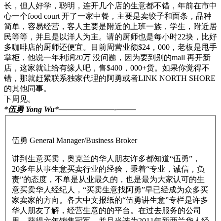
长，但人好学，聪明，连开几个店的生意都不错，年前在市中
心一个food court 开了一家中餐，主要是卖饺子和面条，品种
简单，容易经营，客人主要是附近的上班一族，学生，附近居
民等等，并且是以洋人为主。请的厨师也是每小时22块，比好
多咖啡店的厨师还便宜。目前周营业额$24，000，老板是甩手
掌柜，他说一年利润20万 没问题，因为要到别的mall 再开新
店，这家就让给有缘人吧，售$400，000+货。如果你觉得不
错，那就赶紧联系独家代理的阿勇或者LINK NORTH SHORE
的其他同事。
下周见。
*伍勇 Yong Wu*———————-
——–
伍勇 General Manager/Business Broker
讲到生意买卖，奥克兰的华人朋友许多都知道“伍勇”，
20多年从事生意买卖行业的经验，秉着“专业，诚信，负
责”的态度，不单是从业最久的，也是最为大家认可的生
意买卖华人经纪人，“买卖生意找阿勇”早已经成为众多买
家卖家的方向。各大中文报纸的“伍勇讲生意”专栏是许多
华人朋友了解，经营生意的的平台。在过去服务的公司
里，获得六年销售冠军，并且当选为2011年新西兰华人经