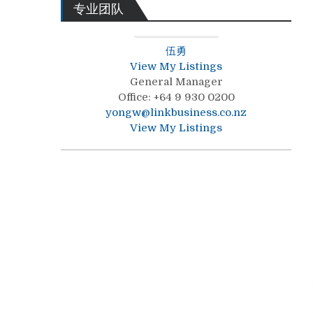
专业团队
伍勇
View My Listings
General Manager
Office
:
+64 9 930 0200
yongw@linkbusiness.co.nz
View My Listings