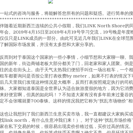
一站式的咨询与服务，将能解答您所有的问题和疑惑。进行简单的
********************************************************
伴随着近期新西兰连续的公共小假期，我们LINK North Shor
年会。2019年4月15日至2019年4月19号学习交流，19号晚是
仅仅只是LINK成员的一部分。由此可见近几年我们LINK在全球
了解国际市场发展，并没有太多想和大家分享的。
反而到对于泰国这个国家的一些小事情，小细节想和大家聊一聊。我
国的新年，街边商铺老板大部分都关了门，回老家和家人团聚。倒
往的走在街头上。由于天气太热我们便招手叫住一场出租车，一个相
租车都要询问是否按公里打表收费by meter，如果不打表的情况
后几天里我们发现这种情况是大概率，反而打表按照规定执行的司机不
铢。大家都知道泰国是全世界认为适合旅游度假的地方，因为它消费低
来好便宜啊，但真的如此吗！？不知道大家有没有多年前来过曼谷
定不会张嘴就要700泰铢。这样的情况我把它称为“扰乱市场物价”
这也让我想到了我们新西兰生意买卖市场，我一直都建议大家购买
找link north，有什么生意冲我们来！）。对于这种“扰乱市场
家在私下交易的时候，很容易出现卖价价格过低，买价过高的情况。
现。也就像在曼谷，你折算成纽币不贵啊？确实不贵，但是环境不