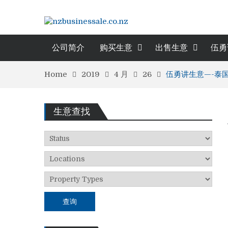
公司简介
购买生意
出售生意
伍勇
Home
2019
4 月
26
伍勇讲生意—-泰
生意查找
查询