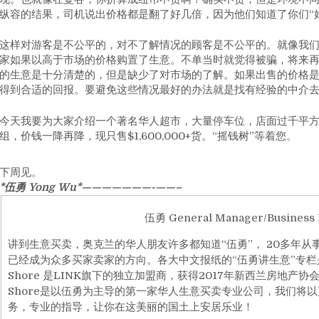
纵容的结果，司机说出价格都是翻了好几倍，因为他们知道了你们“
这样对游客是不公平的，对不了解情况的顾客是不公平的。就像我
家如果以高于市场的价格购置了生意。不单当时就觉得被骗，将来
的生意是十分清楚的，但是缺少了对市场的了解。如果出售的价格
得到合适的回报。要避免这些情况最好的办法就是找有经验的中介
今天我要为大家介绍一个著名华人超市，大量停车位，店面过千平方米，
组，价钱一降再降，现只售$1,600,000+货。“摇钱树”等着您。
下周见。
*伍勇 Yong Wu*———————-
——–
伍勇 General Manager/Business 
讲到生意买卖，奥克兰的华人朋友许多都知道“伍勇”， 20多年
已经成为众多买家卖家的方向。各大中文报纸的“伍勇讲生意”专栏是
Shore 是LINK旗下的独立加盟商，获得2017年新西兰房地产
Shore是以伍勇为主导的第一家华人生意买卖专业公司，我们
务，专业的指导，让你在这美丽的国土上安居乐业！