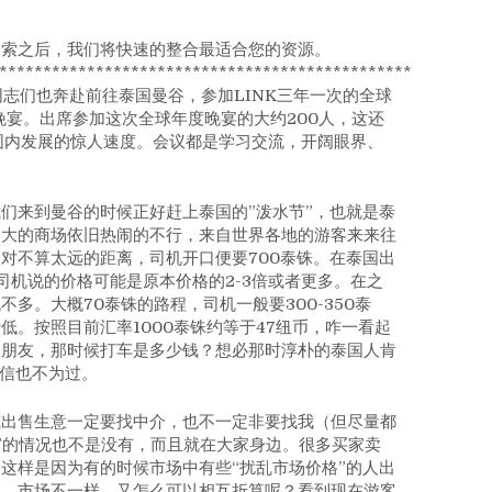
搜索之后，我们将快速的整合最适合您的资源。
************************************************
e的同志们也奔赴前往泰国曼谷，参加LINK三年一次的全球
年度晚宴。出席参加这次全球年度晚宴的大约200人，这还
范围内发展的惊人速度。会议都是学习交流，开阔眼界、
们来到曼谷的时候正好赶上泰国的”泼水节”，也就是泰
是大的商场依旧热闹的不行，来自世界各地的游客来来往
对不算太远的距离，司机开口便要700泰铢。在泰国出
下司机说的价格可能是原本价格的2-3倍或者更多。在之
多。大概70泰铢的路程，司机一般要300-350泰
。按照目前汇率1000泰铢约等于47纽币，咋一看起
的朋友，那时候打车是多少钱？想必那时淳朴的泰国人肯
相信也不为过。
或出售生意一定要找中介，也不一定非要找我（但尽量都
价格”的情况也不是没有，而且就在大家身边。很多买家卖
这样是因为有的时候市场中有些“扰乱市场价格”的人出
同，市场不一样，又怎么可以相互折算呢？看到现在游客