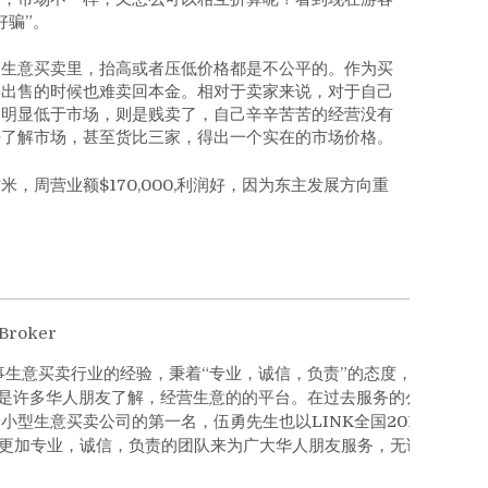
好骗”。
们生意买卖里，抬高或者压低价格都是不公平的。作为买
再出售的时候也难卖回本金。相对于卖家来说，对于自己
是明显低于市场，则是贱卖了，自己辛辛苦苦的经营没有
去了解市场，甚至货比三家，得出一个实在的市场价格。
周营业额$170,000,利润好，因为东主发展方向重
Broker
从事生意买卖行业的经验，秉着“专业，诚信，负责”的态度，不单是
许多华人朋友了解，经营生意的的平台。在过去服务的公司里，获得六年
协会小型生意买卖公司的第一名，伍勇先生也以LINK全国2017年销售第
将以更加专业，诚信，负责的团队来为广大华人朋友服务，无论你人在