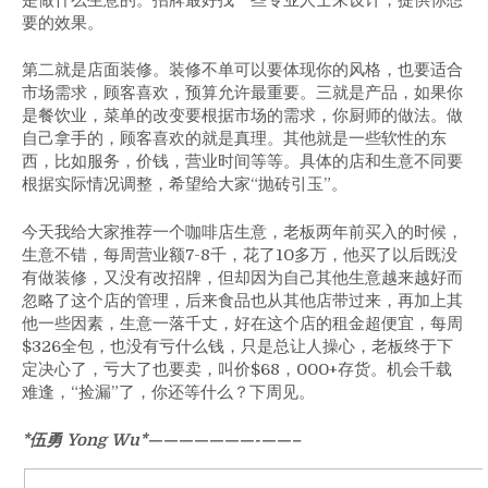
要的效果。
第二就是店面装修。装修不单可以要体现你的风格，也要适合
市场需求，顾客喜欢，预算允许最重要。三就是产品，如果你
是餐饮业，菜单的改变要根据市场的需求，你厨师的做法。做
自己拿手的，顾客喜欢的就是真理。其他就是一些软性的东
西，比如服务，价钱，营业时间等等。具体的店和生意不同要
根据实际情况调整，希望给大家“抛砖引玉”。
今天我给大家推荐一个咖啡店生意，老板两年前买入的时候，
生意不错，每周营业额7-8千，花了10多万，他买了以后既没
有做装修，又没有改招牌，但却因为自己其他生意越来越好而
忽略了这个店的管理，后来食品也从其他店带过来，再加上其
他一些因素，生意一落千丈，好在这个店的租金超便宜，每周
$326全包，也没有亏什么钱，只是总让人操心，老板终于下
定决心了，亏大了也要卖，叫价$68，000+存货。机会千载
难逢，“捡漏”了，你还等什么？下周见。
*伍勇 Yong Wu*———————-
——–