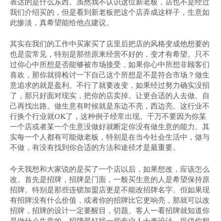
表达的是什么东西。虽然我不认识这位新老板，店也不是经过
我们介绍买的，但是看到新老板把这个店弄成这样子，生意如
此惨淡，真希望能给他点建议。
其实在我们的工作中买家买了店里后把店的风格变成他想要的
也是蛮常见，特别是那些原来经营不好的，变才有希望。只不
过你心中所想是否能够被市场接受，如果你心中所想非顾客们
喜欢，那你就得检讨一下自己这个所想是不是符合市场？做生
意追求的就是盈利。不行了就要改变，如果经过努力确实没招
了，那只好面对现实，把你的店卖掉。让更合适的人去做。自
己再找出路。做生意有时候就是东边不亮，西边亮。这行业不
行换个行业就OK了，这种例子经常出现。千万不要因为你某
一个店或者某一个生意没做好就断定你没有做生意的能力。其
实每一个人都有可能做老板，特别是在当今社会生活中，做与
不做，有没有找到你合适的方法和途径才是最重要。
今天我想和大家说的是买了一个店以后，如果想改，应该怎么
改。首先是招牌，招牌是门面，一般买生意的人是希望保持原
招牌。特别是那些连锁加盟店更是不能改招牌名字。但如果现
有招牌没有什么价值，或者你的招牌比它更响亮，那就可以改
招牌，招牌的设计一定要醒目，切题。客人一看招牌就知道你
是做什么生意的。招牌最好找一些专业人士来设计，提供你想