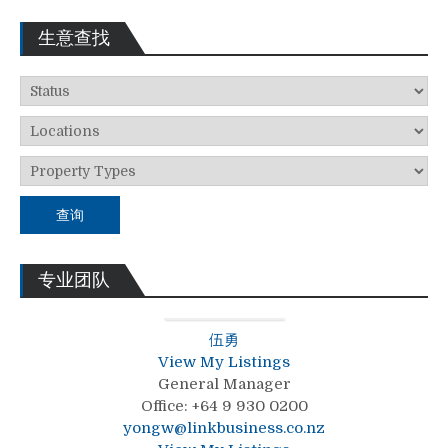
生意查找
查询
专业团队
伍勇
View My Listings
General Manager
Office
:
+64 9 930 0200
yongw@linkbusiness.co.nz