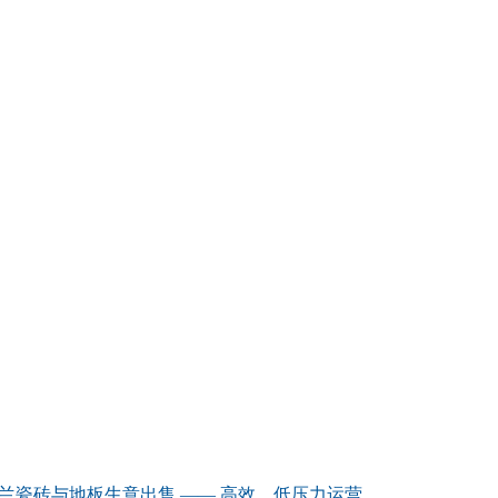
兰瓷砖与地板生意出售 —— 高效、低压力运营