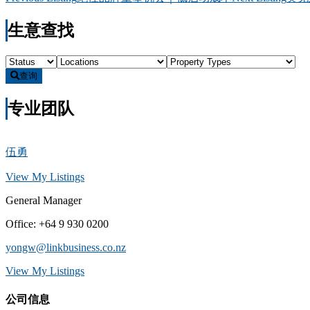
生意查找
查询
专业团队
伍勇
View My Listings
General Manager
Office
:
+64 9 930 0200
yongw@linkbusiness.co.nz
View My Listings
公司信息