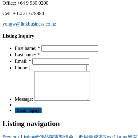
Office
:
+64 9 930 0200
Cell
:
+ 64 21 678980
yongw@linkbusiness.co.nz
Listing Inquiry
First name:
*
Last name:
*
Email:
*
Phone:
Message:
Listing navigation
Previous Listing
绝佳品牌重塑机会｜低启动成本
Next Listing
奥克