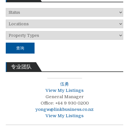
查询
专业团队
伍勇
View My Listings
General Manager
Office
:
+64 9 930 0200
yongw@linkbusiness.co.nz
View My Listings