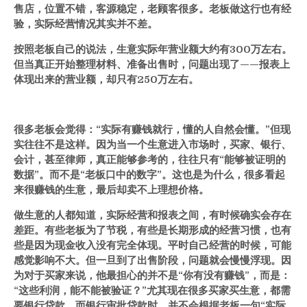
售店，位置不错，客源稳定，老顾客很多。老板做这行也有经
验，实际经营情况其实并不差。
按照老板自己的说法，生意实际年营业额大约有300万左右。
但当真正开始整理材料、准备出售时，问题出现了——报表上
体现出来的营业额，却只有250万左右。
很多老板会觉得：“实际有赚钱就行，懂的人自然会懂。”但现
实往往不是这样。因为当一个生意进入市场时，买家、银行、
会计，甚至律师，真正能够参考的，往往只有“能够被证明的
数据”。而不是“老板口中的数字”。这也是为什么，很多看起
来很赚钱的生意，最后却卖不上理想价格。
做生意的人都知道，实际经营和报表之间，有时候确实会存在
差距。有些老板为了节税，有些是长期形成的经营习惯，也有
些是因为现金收入没有完全体现。平时自己经营的时候，可能
感觉影响不大。但一旦到了出售阶段，问题就会慢慢浮现。因
为对于买家来说，他最担心的并不是“你有没有赚钱”，而是：
“这些利润，能不能被验证？”尤其现在很多买家买生意，都需
要银行贷款。而银行审批贷款时，并不会根据老板一句“实际