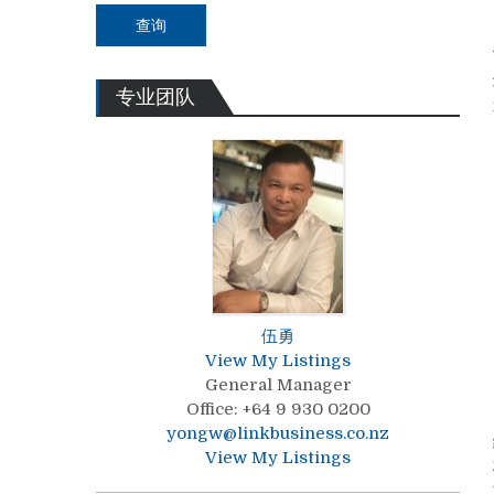
查询
专业团队
伍勇
View My Listings
General Manager
Office
:
+64 9 930 0200
yongw@linkbusiness.co.nz
View My Listings