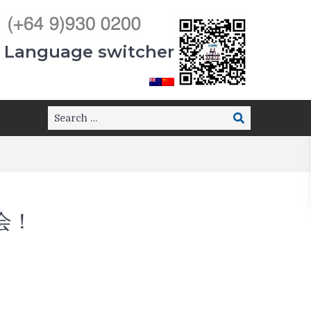
Language switcher
会！