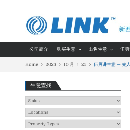
公司简介
购买生意
出售生意
伍勇
Home
2023
10 月
25
伍勇讲生意 — 先
生意查找