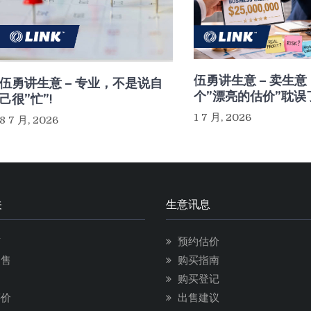
伍勇讲生意 – 卖生
伍勇讲生意 – 专业，不是说自
个”漂亮的估价”耽误
己很”忙”!
1 7 月, 2026
8 7 月, 2026
关
生意讯息
市
预约估价
出售
购买指南
售
购买登记
评价
出售建议