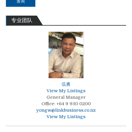
查询
专业团队
伍勇
View My Listings
General Manager
Office
:
+64 9 930 0200
yongw@linkbusiness.co.nz
View My Listings