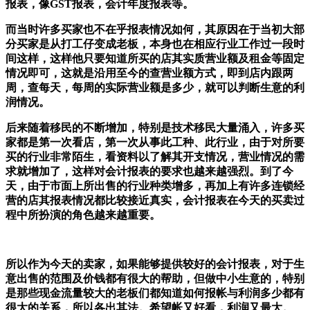
报表，像GST报表，会计年度报表等。
而当时许多买家也不在乎报表情况如何，其原因在于当初大部
分买家是从打工仔变成老板，本身也在相应行业工作过一段时
间这样，这样他只要知道所买的店其实质营业额及租金等固定
情况即可，这就是沿用至今的查营业额方式，即到店内跟两
周，查每天，每周的实际营业额是多少，就可以判断生意的利
润情况。
后来随着移民的不断增加，特别是技术移民大量涌入，许多买
家都是第一次看店，第一次从事此工种、此行业，由于对所要
买的行业非常陌生，看资料以了解其开支情况，营业情况的需
求就增加了，这样对会计报表的要求也越来越强烈。到了今
天，由于市面上所出售的行业种类增多，再加上有许多连锁经
营的店其报表情况都比较接近真实，会计报表在今天的买卖过
程中所扮演的角色越来越重要。
所以作为今天的卖家，如果能够提供较好的会计报表，对于生
意出售的范围及价钱都有很大的帮助，但做中小生意的，特别
是那些现金流量较大的老板们都知道如何报帐与利润多少都有
很大的关系，所以各出其法。希望帐又好看，利润又最大。