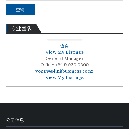
查询
专业团队
伍勇
View My Listings
General Manager
Office
:
+64 9 930 0200
yongw@linkbusiness.co.nz
View My Listings
公司信息