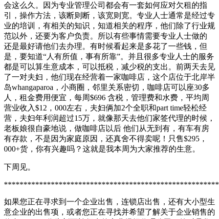
会这么久。因为专业管理公司都会有一套如何应对欠租的指
引，操作方法，该断则断，该宽则宽。专业人士通常是经过专
业的培训，有相关的知识，知道相关的程序，他们除了行业规
范以外，还要为客户负责。所以有些事情需要专业人士做的
还是最好请他们去办理。有时候看起来是多花了一些钱，但
是，要知道“人有所值，事有所靠”。并且很多专业人士的服务
都是可以算生意成本，可以抵税，减少税的支出。
前两天去见
了一对夫妇，他们现在经营着一家咖啡店，这个店位于北岸半
岛whangaparoa，小商圈，邻里关系密切，咖啡店可以座30多
人，租金费用便宜，每周$696 含税，管理费和水费，平均周
营业收入$12，000左右，夫妇俩加2个全职和part time轻松经
营，夫妇年利润超过15万，就像那天去他们家签代理的时候，
老板娘很自豪地说，做咖啡店以后 他们从无到有，有车有房
有存款，不是因为家庭原因，还真舍不得卖呢！只售$295，
000+货，你有兴趣吗？这就是我本周为大家推荐的生意。
下周见。
*******************************************************
如果您正在寻求到一个企业出售，连锁店出售，还有大小型生
意企业的出售项，或者您正在寻找并希望了解关于企业销售的