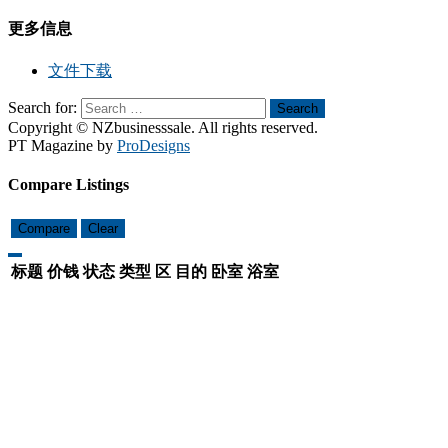
更多信息
文件下载
Search for:
Search
Copyright © NZbusinesssale. All rights reserved.
PT Magazine by
ProDesigns
Compare Listings
Compare
Clear
标题
价钱
状态
类型
区
目的
卧室
浴室