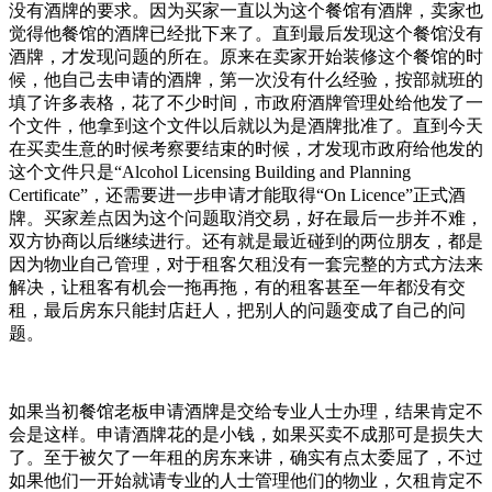
没有酒牌的要求。因为买家一直以为这个餐馆有酒牌，卖家也
觉得他餐馆的酒牌已经批下来了。直到最后发现这个餐馆没有
酒牌，才发现问题的所在。
原来在卖家开始装修这个餐馆的时
候，他自己去申请的酒牌，第一次没有什么经验，按部就班的
填了许多表格，花了不少时间，市政府酒牌管理处给他发了一
个文件，他拿到这个文件以后就以为是酒牌批准了。直到今天
在买卖生意的时候考察要结束的时候，才发现市政府给他发的
这个文件只是“Alcohol Licensing Building and Planning
Certificate”，还需要进一步申请才能取得“On Licence”正式酒
牌。买家差点因为这个问题取消交易，好在最后一步并不难，
双方协商以后继续进行。
还有就是最近碰到的两位朋友，都是
因为物业自己管理，对于租客欠租没有一套完整的方式方法来
解决，让租客有机会一拖再拖，有的租客甚至一年都没有交
租，最后房东只能封店赶人，把别人的问题变成了自己的问
题。
如果当初餐馆老板申请酒牌是交给专业人士办理，结果肯定不
会是这样。申请酒牌花的是小钱，如果买卖不成那可是损失大
了。至于被欠了一年租的房东来讲，确实有点太委屈了，不过
如果他们一开始就请专业的人士管理他们的物业，欠租肯定不