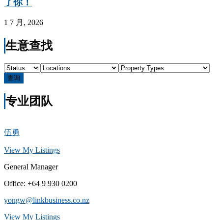
了你！
1 7 月, 2026
生意查找
查询
专业团队
伍勇
View My Listings
General Manager
Office
:
+64 9 930 0200
yongw@linkbusiness.co.nz
View My Listings