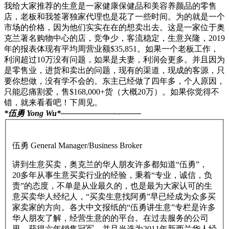
我给大家推荐的生意是一家健康保健品和美容养颜品的零售
店，老板和我签署独家代理也是花了一些时间。为的就是一个
市场的价格，因为他们实实在在的想卖出去。这是一家位于奥
克兰著名购物中心的店，竞争少，客流稳定，生意兴隆，2019
年的报表体现有平均周营业额$35,851。如果一个老板工作，
利润超过10万没有问题，如果是夫妻，利润会更多。并且因为
是零售业，进货和卖出的问题，现有的渠道，现成的客源，只
要你想做，没有学不会的。东主已经做了四年多，个人原因，
只能忍痛割爱，售$168,000+货（大概20万）。如果你觉得不
错，就来看看吧！下周见。
*伍勇 Yong Wu*———————-
——–
伍勇 General Manager/Business Broker
讲到生意买卖，奥克兰的华人朋友许多都知道“伍勇”，
20多年从事生意买卖行业的经验，秉着“专业，诚信，负
责”的态度，不单是从业最久的，也是最为大家认可的生
意买卖华人经纪人，“买卖生意找阿勇”早已经成为众多买
家卖家的方向。各大中文报纸的“伍勇讲生意”专栏是许多
华人朋友了解，经营生意的的平台。在过去服务的公司
里，获得六年销售冠军，并且当选为2011年新西兰华人经