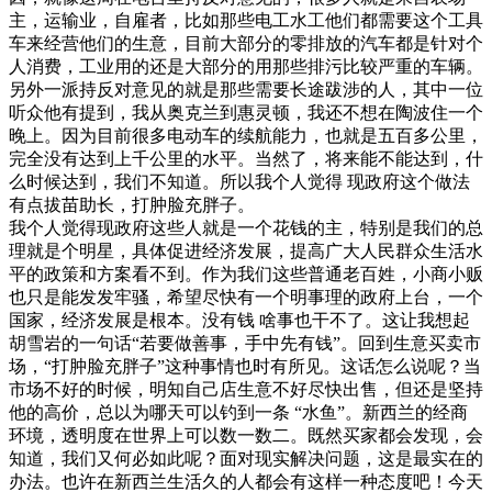
主，运输业，自雇者，比如那些电工水工他们都需要这个工具
车来经营他们的生意，目前大部分的零排放的汽车都是针对个
人消费，工业用的还是大部分的用那些排污比较严重的车辆。
另外一派持反对意见的就是那些需要长途跋涉的人，其中一位
听众他有提到，我从奥克兰到惠灵顿，我还不想在陶波住一个
晚上。因为目前很多电动车的续航能力，也就是五百多公里，
完全没有达到上千公里的水平。当然了，将来能不能达到，什
么时候达到，我们不知道。所以我个人觉得 现政府这个做法
有点拔苗助长，打肿脸充胖子。
我个人觉得现政府这些人就是一个花钱的主，特别是我们的总
理就是个明星，具体促进经济发展，提高广大人民群众生活水
平的政策和方案看不到。作为我们这些普通老百姓，小商小贩
也只是能发发牢骚，希望尽快有一个明事理的政府上台，一个
国家，经济发展是根本。没有钱 啥事也干不了。这让我想起
胡雪岩的一句话“若要做善事，手中先有钱”。
回到生意买卖市
场，“打肿脸充胖子”这种事情也时有所见。这话怎么说呢？当
市场不好的时候，明知自己店生意不好尽快出售，但还是坚持
他的高价，总以为哪天可以钓到一条 “水鱼”。新西兰的经商
环境，透明度在世界上可以数一数二。既然买家都会发现，会
知道，我们又何必如此呢？面对现实解决问题，这是最实在的
办法。也许在新西兰生活久的人都会有这样一种态度吧！
今天