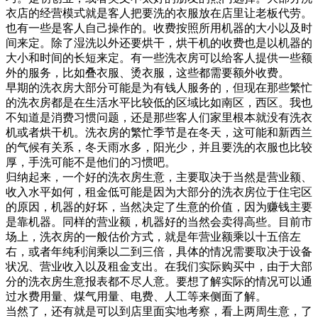
衣店的经营模式就是客人把要洗的衣服放在店里让老板代劳。
也有一些是客人自己操作的。收费按照所用机器的大小以及时
间来定。除了湿洗以外还要烘干，烘干机的收费也是以机器的
大小和时间的长短来定。有一些洗衣房可以给客人提供一些额
外的服务，比如叠衣服、烫衣服，这些都需要额外收费。
早期的洗衣房大部分可能是为有钱人服务的，但现在那些繁忙
的洗衣房都是在生活水平比较低的区域比如南区，西区。我也
不知道是消费习惯问题，还是那些客人们家里根本就没有洗衣
机或者烘干机。洗衣房的繁忙季节是在冬天，这可能和新西兰
的气候有关系，冬天雨水多，阳光少，并且要洗的衣服也比较
厚，手洗可能不是他们的习惯吧。
归纳起来，一个好的洗衣房生意，主要取决于当然是营业额、
收入水平如何，租金低可能是因为大部分的洗衣房位于住宅区
的原因，机器的好坏，当然决定了生意的价值，因为赚钱主要
是靠机器。同样的营业额，机器好的当然会卖得高些。目前市
场上，洗衣房的一般估价方式，就是年营业额乘以十五倍左
右，或者年纯利润乘以二到三倍，具体的情况需要取决于设备
状况、营业收入以及租金支出。在我们实际购买中，由于大部
分的洗衣房生意报表都不尽人意。要想了解实际的情况可以通
过水费用量、煤气用量、电费、人工等来侧面了解。
当然了，还有就是可以到店里面实地考察，看上两周生意，了