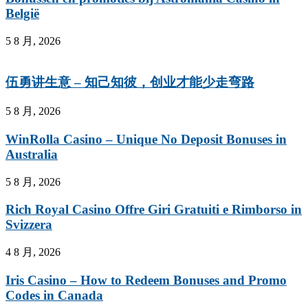
België
5 8 月, 2026
伍勇讲生意 – 知己知彼，创业才能少走弯路
5 8 月, 2026
WinRolla Casino – Unique No Deposit Bonuses in
Australia
5 8 月, 2026
Rich Royal Casino Offre Giri Gratuiti e Rimborso in
Svizzera
4 8 月, 2026
Iris Casino – How to Redeem Bonuses and Promo
Codes in Canada