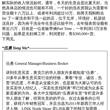
解实际的收入情况如何。通常，冬天的生意会是比夏天好。当
然具体店的情况也可能有不同，一个好的洗衣房我认为需要年
营业额十八万以上。或者年利润超过10万。前两天我刚刚去
list 了一家洗衣和干洗一起的店，位于北岸，环境好，机器状
况良好，因为有干洗全年生意还比较平均，去年报表营业额有
将近25万，目前是一位老板带俩Part Time，一年利润13万没有
问题，如果是夫妇俩工作，利润更好，售$360,000+货。
下周见。
*伍勇 Yong Wu*———————-
——–
伍勇 General Manager/Business Broker
讲到生意买卖，奥克兰的华人朋友许多都知道“伍勇”，
20多年从事生意买卖行业的经验，秉着“专业，诚信，负
责”的态度，不单是从业最久的，也是最为大家认可的生
意买卖华人经纪人，“买卖生意找阿勇”早已经成为众多买
家卖家的方向。各大中文报纸的“伍勇讲生意”专栏是许多
华人朋友了解，经营生意的的平台。在过去服务的公司
里，获得六年销售冠军，并且当选为2011年新西兰华人经
济人物。LINK North Shore 是LINK旗下的独立加盟商，