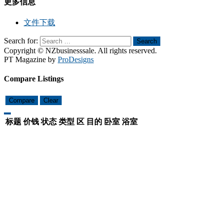
更多信息
文件下载
Search for:
Search
Copyright © NZbusinesssale. All rights reserved.
PT Magazine by
ProDesigns
Compare Listings
Compare
Clear
标题
价钱
状态
类型
区
目的
卧室
浴室