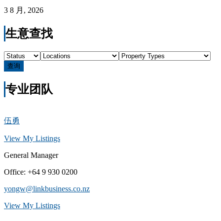
3 8 月, 2026
生意查找
查询
专业团队
伍勇
View My Listings
General Manager
Office
:
+64 9 930 0200
yongw@linkbusiness.co.nz
View My Listings