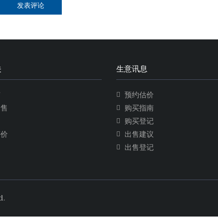
关
生意讯息
市
预约估价
出售
购买指南
售
购买登记
评价
出售建议
出售登记
d.