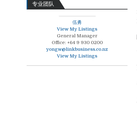
专业团队
伍勇
View My Listings
General Manager
Office
:
+64 9 930 0200
yongw@linkbusiness.co.nz
View My Listings