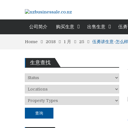
公司简介
购买生意
出售生意
伍勇
Home
2018
1 月
25
伍勇讲生意-怎么
生意查找
查询