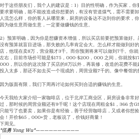
对于这些朋友们，我个人的建议是：1）目的性明确，作为买家，你
要求要明确，能不能改造成你想要的，有没有管道煤气，需不需要
人流怎么样，你的客人从哪里来，厨房的设备达不达到你的要求，
因为做生意而做生意，一定要做赚钱的生意。
2）预算明确，因为你是想赚资本增值，所以买店前要把预算做好。
没有预算就盲目进场，那失败的几率肯定会大。怎么样才能做到好
店，他现在卖8万，营业额才3千。而你预测将来可以做到7千。你就按
左右，目前市场价可能是$175，000-$200，000 之间，你就按$
000，所以你的这次除了买店的8万以外，再装修，改造的花费不
投入太多，那还不如去买一个现成的，周营业额7千的。像中餐馆的
因为版面有限，我们下周再讨论如何买到合适的赚钱的生意。
今天我给大家介绍一家咖啡店，位于北岸工商业区，厨房设备非常
过，那时候的周营业额还有9千呢！这个店现在周租金$1，366 含G
只能亏了也要卖，如果你是有经验，善于经营咖啡店，又或者你想
会！开价$65，000+货，老板说了，价钱好商量！
下周见。
*伍勇 Yong Wu*——————————