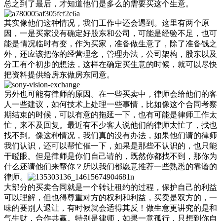
总之到了最后，才知道他们是多么的需要买这个生意。
其实像他们这种情况，我们工作中还会遇到。这里有两个原
因，一是买家没有确定好股东和公司，可能是经验不足，也可
能是情况临时有变，作为买家，准备做生意了，除了准备钱之
外，还应该把你的经营理念，管理办法，公司架构，股东以及
分工有个初步的想法，这样在确定买生意的时候，就可以尽快
把资料提供给房东做房东同意。
另外也可能有律师的原因。在一些买卖中，律师会给他们的客
人一些建议，如何技术上处理一些事情，比如像这个合同考察
期结束的时候，可以有意的拖延一下，也有可能是律师工作太
忙，来不及回复。最近有不少客人说他们的律师太忙了，找也
找不到。像这种情况，我们真的没有办法，如果他们请的律师
我们认识，还可以帮忙催一下，如果是那些不认识的，也只能
干瞪眼。但是律师是你们自己请的，既然你都找不到，那你为
什么还请他们来帮你？所以我们都愿意推荐一些熟悉的靠谱的
律师。
大部分的买卖合同就是一个转让租约的过程，保护自己的利益
可以理解，但也得尊重对方的权利和利益，买卖是双方的，一
味的要别人退让，有时候就会适得其反！做生意更讲究的是和
气生财，合作共赢。特别是律师，如果一意孤行，只想到你自