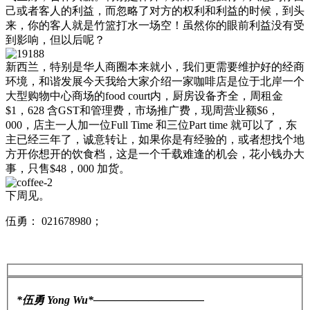
己或者客人的利益，而忽略了对方的权利和利益的时候，到头
来，你的客人就是竹篮打水一场空！虽然你的眼前利益没有受
到影响，但以后呢？
新西兰，特别是华人商圈本来就小，我们更需要维护好的经商
环境，和谐发展今天我给大家介绍一家咖啡店是位于北岸一个
大型购物中心商场的food court内，厨房设备齐全，周租金
$1，628 含GST和管理费，市场推广费，现周营业额$6，
000，店主一人加一位Full Time 和三位Part time 就可以了，东
主已经三年了，诚意转让，如果你是有经验的，或者想找个地
方开你想开的饮食档，这是一个千载难逢的机会，花小钱办大
事，只售$48，000 加货。
下周见。
伍勇： 021678980；
*伍勇 Yong Wu*——————————