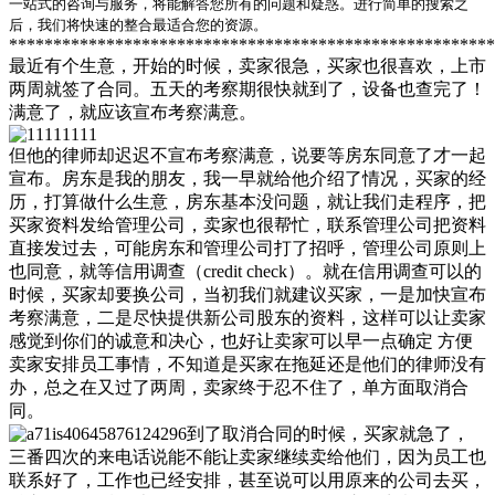
一站式的咨询与服务，将能解答您所有的问题和疑惑。进行简单的搜索之
后，我们将快速的整合最适合您的资源
。
*******************************************************
最近有个生意，开始的时候，卖家很急，买家也很喜欢，上市
两周就签了合同。五天的考察期很快就到了，设备也查完了！
满意了，就应该宣布考察满意。
但他的律师却迟迟不宣布考察满意，说要等房东同意了才一起
宣布。房东是我的朋友，我一早就给他介绍了情况，买家的经
历，打算做什么生意，房东基本没问题，就让我们走程序，把
买家资料发给管理公司，卖家也很帮忙，联系管理公司把资料
直接发过去，可能房东和管理公司打了招呼，管理公司原则上
也同意，就等信用调查（credit check）。就在信用调查可以的
时候，买家却要换公司，当初我们就建议买家，一是加快宣布
考察满意，二是尽快提供新公司股东的资料，这样可以让卖家
感觉到你们的诚意和决心，也好让卖家可以早一点确定 方便
卖家安排员工事情，不知道是买家在拖延还是他们的律师没有
办，总之在又过了两周，卖家终于忍不住了，单方面取消合
同。
到了取消合同的时候，买家就急了，
三番四次的来电话说能不能让卖家继续卖给他们，因为员工也
联系好了，工作也已经安排，甚至说可以用原来的公司去买，