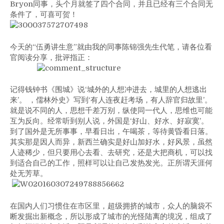
Bryon同事，头个月就签了四个合同，并且已经有三个合同无
条件了，可喜可贺！
今天的“伍勇讲生意”就由我的同事陈锦强先生代笔，请各位看
官阅读分享，批评指正：
记得钱钟书《围城》说‘城外的人想冲进去，城里的人想逃出
来’。 ，儒林外史》写到‘有人连夜赶考场，有人辞官归故里’。
就是说不同的人，思想千差万别，纵使同一代人，思维也可能
互为反向。经常听到别人说，外国是‘好山、好水、好寂寞’。
到了国外是无所事事，早看日出，午喝茶，等待黄昏看日落。
其实那是因人而异，新西兰确实是好山加好水，好风景，虽然
人迹稀少，但只要用心去看、去研究，还是大把商机，可以找
到适合自己的工作，照样可以让自己发热发光。正所谓天涯何
处无芳草。
在国内人们习惯住在市区里，超级拥挤的城市，众人的脑袋不
断发掘出新概念，所以形成了城市的光怪陆离的境况，组成了