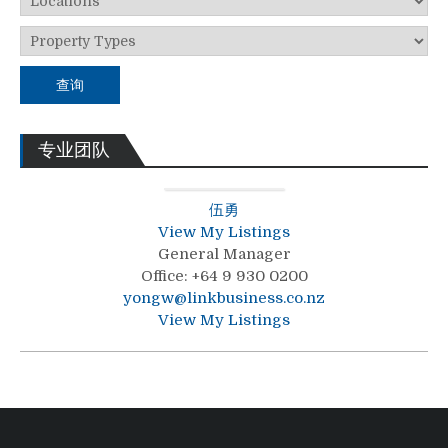
查询
专业团队
伍勇
View My Listings
General Manager
Office
:
+64 9 930 0200
yongw@linkbusiness.co.nz
View My Listings