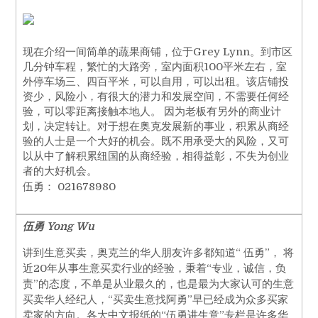
现在介绍一间简单的蔬果商铺，位于Grey Lynn。到市区
几分钟车程，繁忙的大路旁，室内面积100平米左右，室
外停车场三、四百平米，可以自用，可以出租。该店铺投
资少，风险小，有很大的潜力和发展空间，不需要任何经
验，可以零距离接触本地人。 因为老板有另外的商业计
划，决定转让。对于想在奥克发展新的事业，积累从商经
验的人士是一个大好的机会。既不用承受大的风险，又可
以从中了解积累纽国的从商经验，相得益彰，不失为创业
者的大好机会。
伍勇： 021678980
伍勇 Yong Wu
讲到生意买卖，奥克兰的华人朋友许多都知道“ 伍勇”， 将
近20年从事生意买卖行业的经验，秉着“专业，诚信，负
责”的态度，不单是从业最久的，也是最为大家认可的生意
买卖华人经纪人，“买卖生意找阿勇”早已经成为众多买家
卖家的方向。各大中文报纸的“伍勇讲生意”专栏是许多华