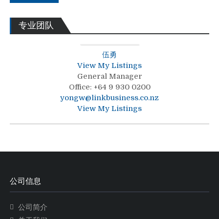
专业团队
伍勇
View My Listings
General Manager
Office
:
+64 9 930 0200
yongw@linkbusiness.co.nz
View My Listings
公司信息
公司简介