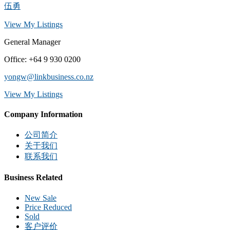
伍勇
View My Listings
General Manager
Office
:
+64 9 930 0200
yongw@linkbusiness.co.nz
View My Listings
Company Information
公司简介
关于我们
联系我们
Business Related
New Sale
Price Reduced
Sold
客户评价