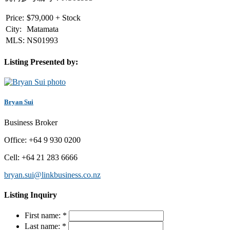
Price:
$
79,000 + Stock
City:
Matamata
MLS:
NS01993
Listing Presented by:
Bryan Sui
Business Broker
Office
:
+64 9 930 0200
Cell
:
+64 21 283 6666
bryan.sui@linkbusiness.co.nz
Listing Inquiry
First name:
*
Last name:
*