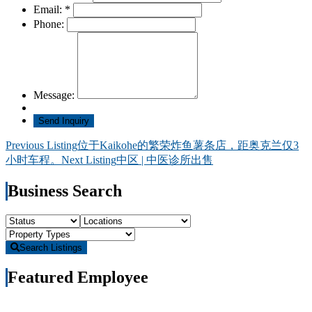
Email:
*
Phone:
Message:
Listing
Previous Listing
位于Kaikohe的繁荣炸鱼薯条店，距奥克兰仅3
小时车程。
Next Listing
中区 | 中医诊所出售
navigation
Business Search
Search Listings
Featured Employee