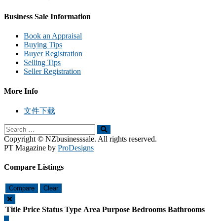
Business Sale Information
Book an Appraisal
Buying Tips
Buyer Registration
Selling Tips
Seller Registration
More Info
文件下载
Search
Search
for:
Copyright © NZbusinesssale. All rights reserved.
PT Magazine by
ProDesigns
Compare Listings
Compare
Clear
Title
Price
Status
Type
Area
Purpose
Bedrooms
Bathrooms