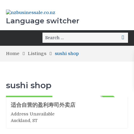
Language switcher
Home
Listings
sushi shop
sushi shop
sushi shop
170,000+Stock
ACTIVE
适合自营的盈利寿司外卖店
Address Unavailable
Auckland, ST