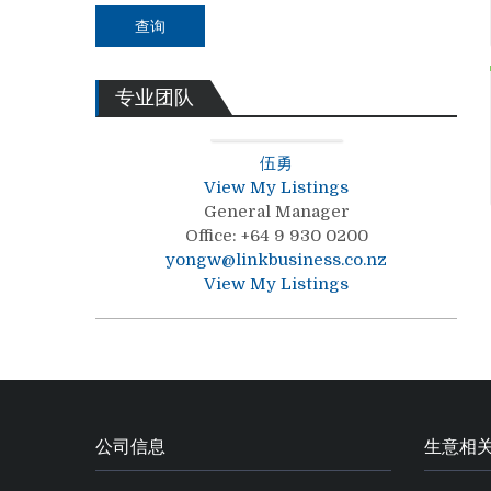
查询
专业团队
伍勇
View My Listings
General Manager
Office
:
+64 9 930 0200
yongw@linkbusiness.co.nz
View My Listings
公司信息
生意相