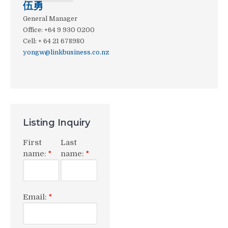
伍勇
General Manager
Office
:
+64 9 930 0200
Cell
:
+ 64 21 678980
yongw@linkbusiness.co.nz
Listing Inquiry
First
Last
name:
name:
*
*
Email:
*