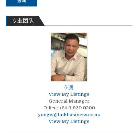
查询
专业团队
伍勇
View My Listings
General Manager
Office
:
+64 9 930 0200
yongw@linkbusiness.co.nz
View My Listings