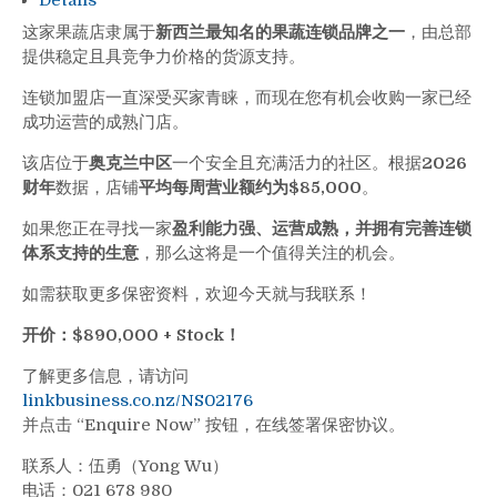
这家果蔬店隶属于
新西兰最知名的果蔬连锁品牌之一
，由总部
提供稳定且具竞争力价格的货源支持。
连锁加盟店一直深受买家青睐，而现在您有机会收购一家已经
成功运营的成熟门店。
该店位于
奥克兰中区
一个安全且充满活力的社区。根据
2026
财年
数据，店铺
平均每周营业额约为$85,000
。
如果您正在寻找一家
盈利能力强、运营成熟，并拥有完善连锁
体系支持的生意
，那么这将是一个值得关注的机会。
如需获取更多保密资料，欢迎今天就与我联系！
开价：$890,000 + Stock！
了解更多信息，请访问
linkbusiness.co.nz/NS02176
并点击 “Enquire Now” 按钮，在线签署保密协议。
联系人：伍勇（Yong Wu）
电话：021 678 980