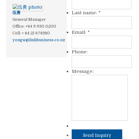
Last name:
*
伍勇
General Manager
Office
:
+64 9 930 0200
Email:
*
Cell
:
+ 64 21 678980
yongw@linkbusiness.co.nz
Phone:
Message: