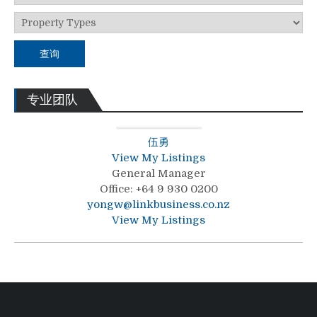
查询
专业团队
伍勇
View My Listings
General Manager
Office
:
+64 9 930 0200
yongw@linkbusiness.co.nz
View My Listings