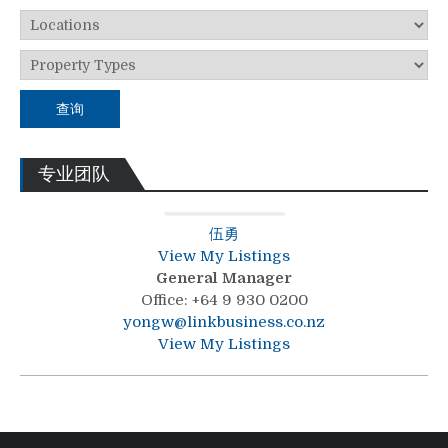
查询
专业团队
伍勇
View My Listings
General Manager
Office
:
+64 9 930 0200
yongw@linkbusiness.co.nz
View My Listings