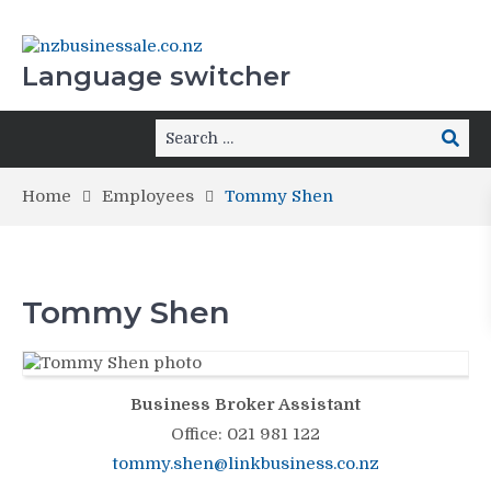
Language switcher
Home
Employees
Tommy Shen
Tommy Shen
Business Broker Assistant
Office
:
021 981 122
tommy.shen@linkbusiness.co.nz