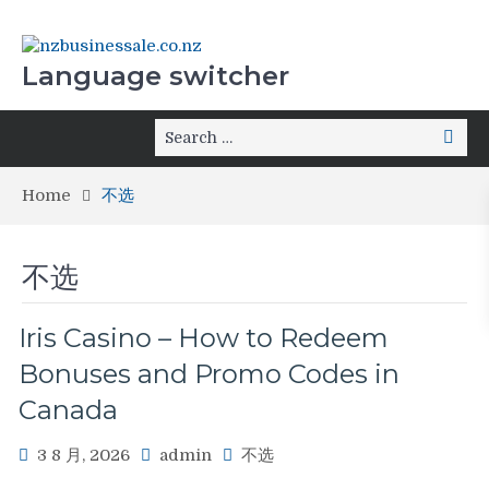
Language switcher
Home
不选
不选
Iris Casino – How to Redeem
Bonuses and Promo Codes in
Canada
3 8 月, 2026
admin
不选