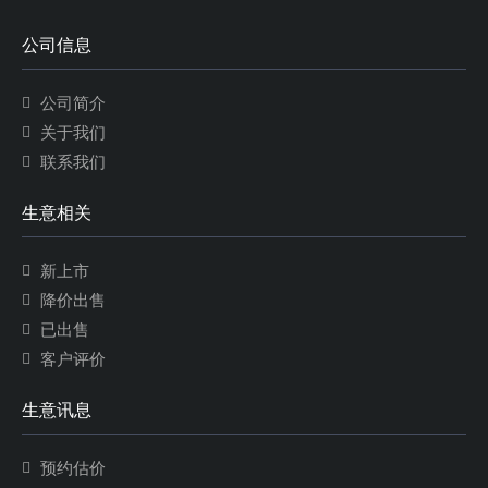
公司信息
公司简介
关于我们
联系我们
生意相关
新上市
降价出售
已出售
客户评价
生意讯息
预约估价