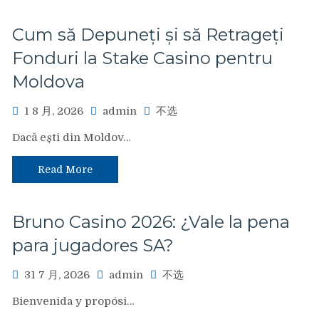
Cum să Depuneți și să Retrageți
Fonduri la Stake Casino pentru
Moldova
1 8 月, 2026
admin
不选
Dacă ești din Moldov…
Read More
Bruno Casino 2026: ¿Vale la pena
para jugadores SA?
31 7 月, 2026
admin
不选
Bienvenida y propósi…