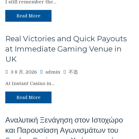
I still remember the…
Read More
Real Victories and Quick Payouts
at Immediate Gaming Venue in
UK
3 8 月, 2026
admin
不选
At Instant Casino in…
Read More
Αναλυτική Ξενάγηση στον Ιστοχώρο
και Παρουσίαση Αγωνισμάτων του