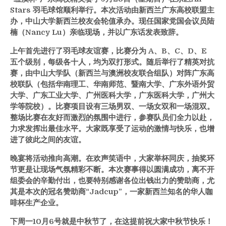
Stars 羽毛球馆顺利举行。本次活动由新西兰广东高校联盟主
办，中山大学新西兰校友会轮值承办。现任国家党国会议员陆
楠（Nancy Lu）亲临现场，并以广东话发表致辞。
上午首先进行了羽毛球友谊赛，比赛分为 A、B、C、D、E
五个级别，每级各十人，均为双打形式。随后举行了精英对抗
赛，由中山大学队（新西兰与澳洲校友联合组队）对阵广东高
校联队（包括华南理工、华南师范、暨南大学、广东外语外贸
大学、广东工业大学、广州医科大学，广东医科大学，广州大
学等院校）。比赛项目设有三场男双、一场女双和一场混双。
整场比赛在友好而激烈的氛围中进行，参赛队员们全力以赴，
力求发挥出最佳水平。大家既享受了运动的激情与快乐，也增
进了彼此之间的友谊。
晚宴将活动推向高潮。在欢声笑语中，大家举杯同庆，抽奖环
节更是让现场气氛精彩不断。本次赛事得以圆满成功，离不开
组委会的辛勤付出，也要特别感谢各位出钱出力的赞助商，尤
其是本次的冠名赞助商“Jadcup”，一家新西兰知名的华人咖
啡杯生产企业。
下周一10月6号就是中秋节了，在这提前祝大家中秋节快乐！