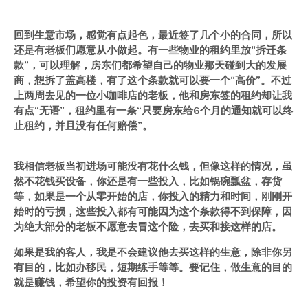
回到生意市场，感觉有点起色，最近签了几个小的合同，所以
还是有老板们愿意从小做起。有一些物业的租约里放“拆迁条
款”，可以理解，房东们都希望自己的物业那天碰到大的发展
商，想拆了盖高楼，有了这个条款就可以要一个“高价”。不过
上两周去见的一位小咖啡店的老板，他和房东签的租约却让我
有点“无语”，租约里有一条“只要房东给6个月的通知就可以终
止租约，并且没有任何赔偿”。
我相信老板当初进场可能没有花什么钱，但像这样的情况，虽
然不花钱买设备，你还是有一些投入，比如锅碗瓢盆，存货
等，如果是一个从零开始的店，你投入的精力和时间，刚刚开
始时的亏损，这些投入都有可能因为这个条款得不到保障，因
为绝大部分的老板不愿意去冒这个险，去买和接这样的店。
如果是我的客人，我是不会建议他去买这样的生意，除非你另
有目的，比如办移民，短期练手等等。要记住，做生意的目的
就是赚钱，希望你的投资有回报！