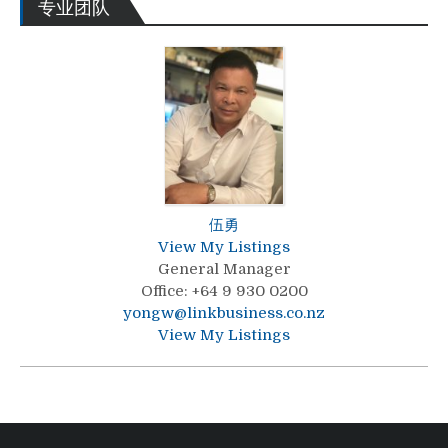
专业团队
伍勇
View My Listings
General Manager
Office
:
+64 9 930 0200
yongw@linkbusiness.co.nz
View My Listings