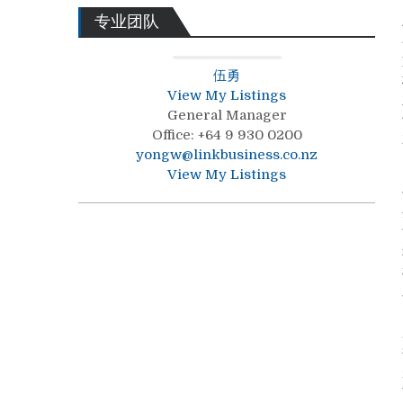
专业团队
伍勇
View My Listings
General Manager
Office
:
+64 9 930 0200
yongw@linkbusiness.co.nz
View My Listings