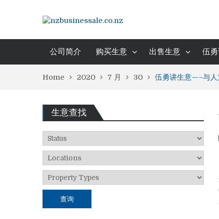
公司简介
购买生意
出售生意
伍勇
Home
2020
7 月
30
伍勇讲生意—–与
生意查找
查询