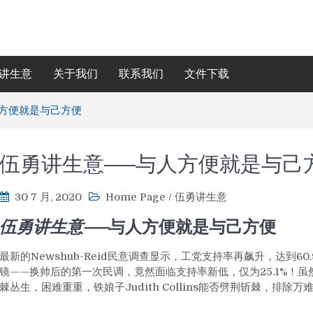
讲生意
关于我们
联系我们
文件下载
人方便就是与己方便
伍勇讲生意—–与人方便就是与己
30 7 月, 2020
Home Page
/
伍勇讲生意
伍勇讲生意—–
与人方便就是与己方便
最新的Newshub-Reid民意调查显示，工党支持率再飙升，达到
镜——换帅后的第一次民调，竟然面临支持率新低，仅为25.1%！
棘丛生，困难重重，铁娘子Judith Collins能否劈荆斩棘，排