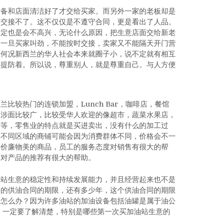
设备和店面清洁好了才交给买家。而另外一家的老板却是
点交接不了。这不仅仅是不遵守合同，更是看出了人品。
肯定也是会不高兴，无论什么原因，把生意店面交给新老
，一旦买家叫劲，不能按时交接，卖家又不能隔天开门营
更何况新西兰的华人社会本来就圈子小，说不定就有相互
会提防着。所以说，尊重别人，就是尊重自己。与人方便
比较热门的连锁加盟，Lunch Bar，咖啡店，餐馆
牵涉面比较广，比较受华人欢迎的像超市，蔬菜水果店，
等等，零售业的特点就是买进卖出，没有什么的加工过
，不同区域的商铺可能会因为消费群体不同，价格会不一
欢价廉物美的商品，员工的服务态度对销售有很大的帮
，对产品的推荐有很大的帮助。
油站生意的稳定性和持续发展能力，并且经营起来也不是
司的供油合同的期限，还有多少年，这个供油合同的期限
了怎么办？因为许多油站的加油设备包括油罐是属于油公
，一定要了解清楚，特别是哪些第一次买加油站生意的