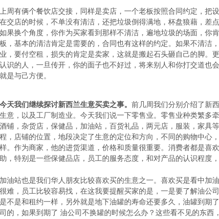
上周有俩个餐饮店交接，同样是卖店，一个老板按照合同约定，把
在交店的时候，不单没有清洁，还把垃圾倒得满地，杯盘狼藉，差
如果换个角度，你作为买家看到那样不清洁，遍地垃圾的场面，你
板，基本的清洁肯定是需要的，合同也有这样的约定。如果不清洁
业，要付空租，损失的肯定是卖家，这就是搬起石头砸自己的脚。
认识的人，一旦传开，你的面子也不好过，将来别人和你打交道也
就是与己方便。
今天我们继续探讨新西兰生意买卖之事。
前几周我们分别介绍了新西兰
生意，以及工厂制造业。今天我们说一下零售业。零售业种类繁多
酒铺，杂货店，保健品，加油站，百货礼品，两元店，服装，家具
程，店铺的位置，地段决定了生意的定位和方向，不同的购物中心
样。作为商家，他的进货渠道，价格和质量很重要。消费者都是喜
助，特别是一些保健品店，员工的服务态度，和对产品的认识程度
加油站也是我们华人朋友比较喜欢买的生意之一。喜欢买是看中加
很难，员工比较容易找，在这我要提醒买家的是，一是要了解油公
是不是和租约一样，另外就是地下油罐的寿命还要多久，油罐到期
司的，如果到期了 油公司不换罐的时候怎么办？这些看不见的东西