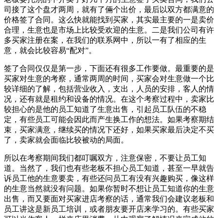
司接了这个盘才两周，就有了倆个出价，最后以双方都满意的
价格签了合同。这么快就能找到买家，其实最主要的一是卖价
合理，生意也是市场上比较受欢迎的生意。二是我们公司有许
多买家注册在案，在我们的联系网中，所以一有了相应的生
意，就会比较容易“配对”。
签了合同仅仅是第一步，下面还有很多工作要做。最重要的是
买家对生意的考察，通常两周的时间，买家会对生意做一个比
较详细的了解，包括营业收入，支出，人员的安排，客人的情
况，还有就是租约和设备的情况。在这个考察过程中，卖家比
较担心的是他的员工知道了生意出售，引起员工队伍的不稳
定，有些员工可能会因此而产生换工作的想法。如果考察期结
束，买家满意，继续买的情况下还好，如果买家最后决定不买
了，卖家就会面临比较被动的局面。
所以在考察期间我们都叮嘱双方，注意保密，不要让员工知
道。当然了，我们也有些老板不担心员工知道，甚至一早就告
诉员工他的生意要卖，有些还问员工有没有兴趣购买，像这样
的生意当然就没有问题。如果你暂时不想让员工知道你的生意
出售，而又要面对买家进店考察的话，通常我们会建议老板和
员工讲这是新员工培训，或者朋友要开店来学习的。有些买家