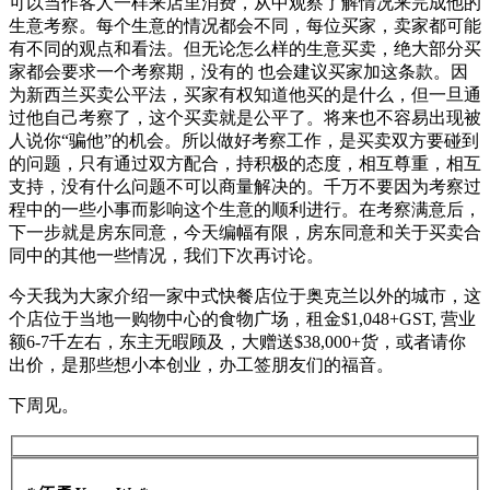
可以当作客人一样来店里消费，从中观察了解情况来完成他的
生意考察。每个生意的情况都会不同，每位买家，卖家都可能
有不同的观点和看法。但无论怎么样的生意买卖，绝大部分买
家都会要求一个考察期，没有的 也会建议买家加这条款。因
为新西兰买卖公平法，买家有权知道他买的是什么，但一旦通
过他自己考察了，这个买卖就是公平了。将来也不容易出现被
人说你“骗他”的机会。所以做好考察工作，是买卖双方要碰到
的问题，只有通过双方配合，持积极的态度，相互尊重，相互
支持，没有什么问题不可以商量解决的。千万不要因为考察过
程中的一些小事而影响这个生意的顺利进行。在考察满意后，
下一步就是房东同意，今天编幅有限，房东同意和关于买卖合
同中的其他一些情况，我们下次再讨论。
今天我为大家介绍一家中式快餐店位于奥克兰以外的城市，这
个店位于当地一购物中心的食物广场，租金$1,048+GST, 营业
额6-7千左右，东主无暇顾及，大赠送$38,000+货，或者请你
出价，是那些想小本创业，办工签朋友们的福音。
下周见。