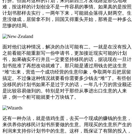
打拼。但面对这样的计划，来到新西兰才发现路是那么地艰
难，按这样的计划创业不是一件容易的事情。如果真的是按照
计划书那样去实行，一两年下来，可能就会落得人财两空。生
意没做成，居留拿不到，回国又得重头开始，那将是一种多么
悲惨的结局。
面对他们这种情况，解决的办法可能有二。一就是在没有投入
之前看能不能重新写一份申请书，更加接近现实可能的计划
书，如果确实不行并且一定要坚持移民的话，据说现在一旦计
划书批准了再想改动就难了。那只能是通过用钱去把这生意
“堆”出来，营造一个成功经营的生意印象，争取两年后把居留
搞定。不过像这种情况就要看你需要多少钱去“堆”了。有些创
业移民的计划书如果不是过于大的话，一年几十万的营业额还
是比较容易做到的。特别是对于那些从事进出口生意的人来
讲，倒一个柜可能就要十万块钱了。
还有一种办法，就是借鸡生蛋，去买一个现成的赚钱的生意，
来供养你的移民计划书所要做的生意。用现买的生意所产生的
利润来支持你计划书中的生意。这样，既保证了有限的投入，