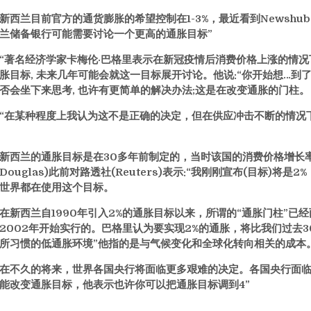
新西兰目前官方的通货膨胀的希望控制在1-3%，最近看到Newsh
兰储备银行可能需要讨论一个更高的通胀目标”
“著名经济学家卡梅伦·巴格里表示在新冠疫情后消费价格上涨的情况下
胀目标, 未来几年可能会就这一目标展开讨论。他说:“你开始想…
否会坐下来思考, 也许有更简单的解决办法;这是在改变通胀的门柱。
“在某种程度上我认为这不是正确的决定，但在供应冲击不断的情况下，
新西兰的通胀目标是在30多年前制定的，当时该国的消费价格增长率为
Douglas)此前对路透社(Reuters)表示:“我刚刚宣布(目标)
世界都在使用这个目标。
在新西兰自1990年引入2%的通胀目标以来，所谓的“通胀门柱”已经两
2002年开始实行的。巴格里认为要实现2%的通胀，将比我们过去
所习惯的低通胀环境”他指的是与气候变化和全球化转向相关的成本
在不久的将来，世界各国央行将面临更多艰难的决定。各国央行面临
能改变通胀目标，他表示也许你可以把通胀目标调到4”