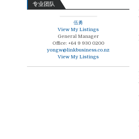
专业团队
伍勇
View My Listings
General Manager
Office
:
+64 9 930 0200
yongw@linkbusiness.co.nz
View My Listings