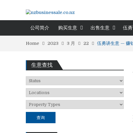
公司简介
购买生意
出售生意
伍勇
Home
2023
3 月
22
伍勇讲生意 — 赚
生意查找
查询