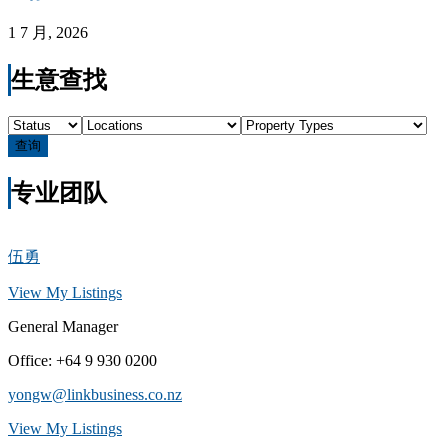
1 7 月, 2026
生意查找
查询
专业团队
伍勇
View My Listings
General Manager
Office
:
+64 9 930 0200
yongw@linkbusiness.co.nz
View My Listings