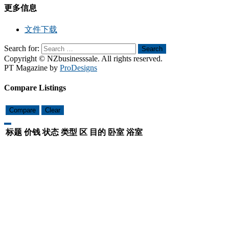
更多信息
文件下载
Search for:
Search
Copyright © NZbusinesssale. All rights reserved.
PT Magazine by
ProDesigns
Compare Listings
Compare
Clear
标题
价钱
状态
类型
区
目的
卧室
浴室