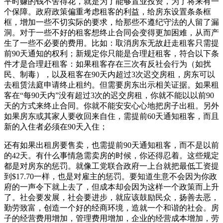
平时赚的钱不舍得花，就是为了能够置业投资，为了将来有一
个保障。政府政策偏重考虑租客的利益，给房东设置条条框
框，增加一些不切实际的要求，给那些不遵纪守法的人留了漏
洞。
对于一些不好的租客想终止合同会变得更加困难，从而产
生了一些不必要的费用。比如：取消房东无故赶走租客只需提
前90天通知的权利；新规定你只能是合理赶租客，符合以下条
件才是合理赶租客：如果租客存在三次有反社会行为（如扰
民、制毒），以及租客在90天内超过3次迟交房租，房东可以
去租赁法庭申请终止租约。但需要房东出示相关证据。如果租
客在“每90天内”没有超过3次的迟交房租，你就不能以以前90
天的方式来终止合同。你就不能安安心心地把房子出租。另外
如果房东或其家人要收回来自住，需提前60天通知租客，而且
新的入住者必须在90天入住；
还有如果出租房要售卖，也需提前90天通知租客，而不是以前
的42天。有什么事情急需卖房的时候，你还得忍着。这些规定
都是对房东的惩罚。就像工党联合政府一上台就把最低工资提
到$17.70一样，也是对雇主的惩罚。要知道生意不会因为你政
府的一声令下就上去了，但成本却会因为这样一个政策而上升
了。社会要发展，社会要进步，就应该鼓励民众，扬善去恶，
勤劳致富，创造一个好的经商环境，造就一个和谐的社会。
房
子的经营费用增加，管理费用增加，企业的经营成本增加，劳