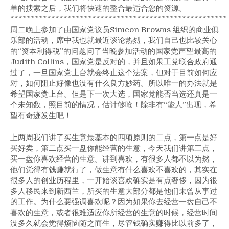
单的搜索之后，我们将快速的整合最适合您的资源。
*****************************************************
周二晚上参加了由国家党议员Simeon Browns 组织的商业俱
乐部的活动，席中我也就最近谈论热烈，我们自己也比较关心
的“资本利得税”的问题问了当晚参加活动的国家党声望最高的
Judith Collins，国家党是反对的，并且如果工党联合政府通
过了，一旦国家党上台就会终止这个法案，但对于目前如何应
对，如何阻止好像也没有什么良方妙药。所以唯一的办法就是
希望国家党上台。但是下一次大选，国家党能否当选还真是一
个未知数，照目前的情况，估计够呛！除非有“能人”出现，希
望有奇迹发生吧！
上两周我们讲了买生意最基本的四项原则的二点，第一点是好
买好卖，第二点买一盘你能经营的生意，今天我们讲第三点，
买一盘你喜欢经营的生意。讲到喜欢，有很多人都不以为然，
他们觉得有钱赚就行了，做生意有什么喜欢不喜欢的，其实在
很多人的创业历程里，一开始谈喜欢确实是有点奢侈，因为很
多人移民来到新西兰，所买的生意大部分都是他们未曾从事过
的工作。为什么要强调喜欢呢？因为如果你去经营一盘自己不
喜欢的生意，或者很难适应你所经营的生意的时候，经营时间
没多久就会觉得烦恼随之而生，尽管钱确实赚得比以前多了，