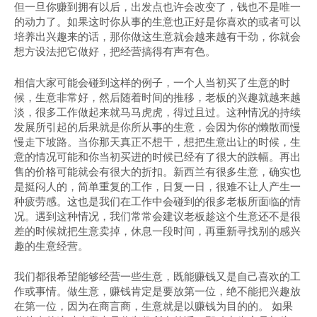
但一旦你赚到拥有以后，出发点也许会改变了，钱也不是唯一
的动力了。如果这时你从事的生意也正好是你喜欢的或者可以
培养出兴趣来的话，那你做这生意就会越来越有干劲，你就会
想方设法把它做好，把经营搞得有声有色。
相信大家可能会碰到这样的例子，一个人当初买了生意的时
候，生意非常好，然后随着时间的推移，老板的兴趣就越来越
淡，很多工作做起来就马马虎虎，得过且过。这种情况的持续
发展所引起的后果就是你所从事的生意，会因为你的懒散而慢
慢走下坡路。当你那天真正不想干，想把生意出让的时候，生
意的情况可能和你当初买进的时候已经有了很大的跌幅。再出
售的价格可能就会有很大的折扣。新西兰有很多生意，确实也
是挺闷人的，简单重复的工作，日复一日，很难不让人产生一
种疲劳感。这也是我们在工作中会碰到的很多老板所面临的情
况。遇到这种情况，我们常常会建议老板趁这个生意还不是很
差的时候就把生意卖掉，休息一段时间，再重新寻找别的感兴
趣的生意经营。
我们都很希望能够经营一些生意，既能赚钱又是自己喜欢的工
作或事情。做生意，赚钱肯定是要放第一位，绝不能把兴趣放
在第一位，因为在商言商，生意就是以赚钱为目的的。 如果