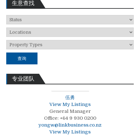
生意查找
查询
专业团队
伍勇
View My Listings
General Manager
Office
:
+64 9 930 0200
yongw@linkbusiness.co.nz
View My Listings