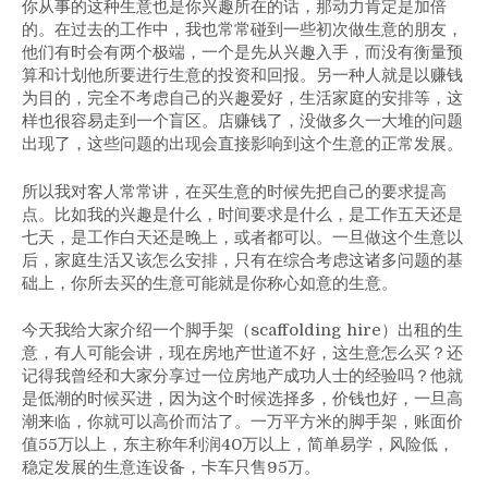
你从事的这种生意也是你兴趣所在的话，那动力肯定是加倍
的。在过去的工作中，我也常常碰到一些初次做生意的朋友，
他们有时会有两个极端，一个是先从兴趣入手，而没有衡量预
算和计划他所要进行生意的投资和回报。另一种人就是以赚钱
为目的，完全不考虑自己的兴趣爱好，生活家庭的安排等，这
样也很容易走到一个盲区。店赚钱了，没做多久一大堆的问题
出现了，这些问题的出现会直接影响到这个生意的正常发展。
所以我对客人常常讲，在买生意的时候先把自己的要求提高
点。比如我的兴趣是什么，时间要求是什么，是工作五天还是
七天，是工作白天还是晚上，或者都可以。一旦做这个生意以
后，家庭生活又该怎么安排，只有在综合考虑这诸多问题的基
础上，你所去买的生意可能就是你称心如意的生意。
今天我给大家介绍一个脚手架（scaffolding hire）出租的生
意，有人可能会讲，现在房地产世道不好，这生意怎么买？还
记得我曾经和大家分享过一位房地产成功人士的经验吗？他就
是低潮的时候买进，因为这个时候选择多，价钱也好，一旦高
潮来临，你就可以高价而沽了。一万平方米的脚手架，账面价
值55万以上，东主称年利润40万以上，简单易学，风险低，
稳定发展的生意连设备，卡车只售95万。