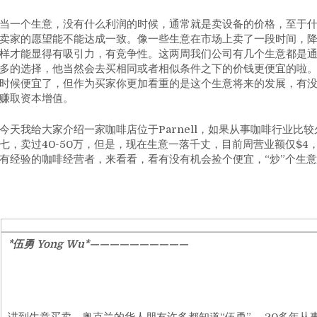
当一个生意，没有什么利润的时候，通常就是卖设备的价格，至于什
卖家的愿望能不能达成一致。像一些生意在市场上卖了一段时间，
样才能显得有吸引力，有竞争性。这两周我们公司有几个生意都是
多的选择，他当然会去买相同或者相似条件之下的价钱更便宜的啦
时候便宜了，但作为买家你更加看重的是这个生意将来的发展，有
赚取资本增值。
今天我给大家介绍一家咖啡店位于Parnell，如果从事咖啡行业
七，卖过40-50万，但是，现在生意一落千丈，目前周营业额仅$4
有经验的咖啡经营者，来看看，看有没有机会捡个便宜，“炒”个生
*伍勇 Yong Wu*——————————
讲到生意买卖，奥克兰的华人朋友许多都知道“伍勇”， 20多年从