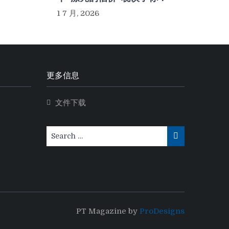
1 7 月, 2026
更多信息
文件下载
Search
Search
for:
PT Magazine by
ProDesigns