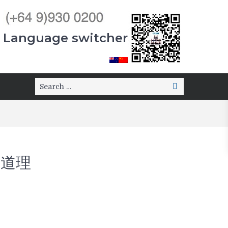
Language switcher
Search
Search
for:
硬道理