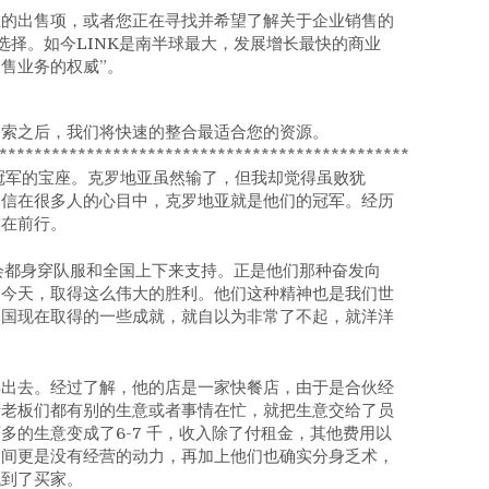
业的出售项，或者您正在寻找并希望了解关于企业销售的
选择。如今LINK是南半球最大，发展增长最快的商业
销售业务的权威”。
搜索之后，我们将快速的整合最适合您的资源。
************************************************
冠军的宝座。克罗地亚虽然输了，但我却觉得虽败犹
相信在很多人的心目中，克罗地亚就是他们的冠军。经历
族在前行。
会都身穿队服和全国上下来支持。正是他们那种奋发向
了今天，取得这么伟大的胜利。他们这种精神也是我们世
中国现在取得的一些成就，就自以为非常了不起，就洋洋
卖出去。经过了解，他的店是一家快餐店，由于是合伙经
于老板们都有别的生意或者事情在忙，就把生意交给了员
的生意变成了6-7 千，收入除了付租金，其他费用以
之间更是没有经营的动力，再加上他们也确实分身乏术，
找到了买家。