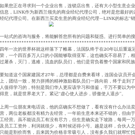
如果您正在寻求到一个企业出售，连锁店出售，还有大小型生意企
信息，LINK作为新西兰领先的商业经纪代理公司，绝对是您最好的
经纪代理公司。在新西兰买卖生意的商业经纪代理—LINK的标志“
一站式的咨询与服务，将能解答您所有的问题和疑惑。进行简单的
********************************************************
四年一次的世界杯就这样落下了帷幕，法国队终于在20年以后重返
荣，一个四百多万人口的小国能够取得亚军，这也确实不容易了，
过屠杀，灭门，逃难，流血的队员们，他们是背负着整个国家和民
要知道这个国家建国才27年，总理都是自费来看球，连国会议员开
上，团结一致，努力拼搏的精神激励着队员们一路向前，终于走到
人值得学习的，特别是我们华人更应该学习和借鉴，千万不要以为
得意，就是世界老大了。紧记“虚心使人进步，骄傲使人退步”。
上周一位朋友来电话说，他的店确实不想做了，看有没有什么办法
营，两位老板都没有精力去经营，一年前生意本来还不错的，但由
工经营。虽不能说员工有没有尽力，但生意确实走下坡路，每周一万多
及员工工资外，利润就很少，有时候还得小亏。越是这样，合伙人
只能是割价而售，后来因为价格非常吸引人，没有多久我们就帮忙