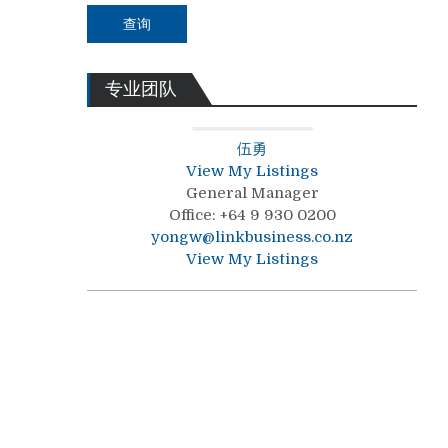
查询
专业团队
伍勇
View My Listings
General Manager
Office
:
+64 9 930 0200
yongw@linkbusiness.co.nz
View My Listings