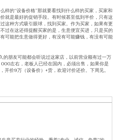
么样的“设备价格”那就要看找到什么样的买家，买家和
降价就是最好的促销手段。有时候甚至低到半价，只有这
通过这种方式吸引眼球，找到买家。作为买家，如果有更
。不过在这还得提醒买家的是，生意便宜买进，只是买的
没有可能把生意做得更好，有没有可能赚钱，有没有可能
比较久的朋友可能都会听说过这家店，以前营业额有过一万
，000左右，老板人已经在国内，必须出售，如果你是
意，开价9万（设备价）+货，欢迎讨价还价。下周见。
事生意买卖行业的经验，秉着“专业，诚信，负责”的