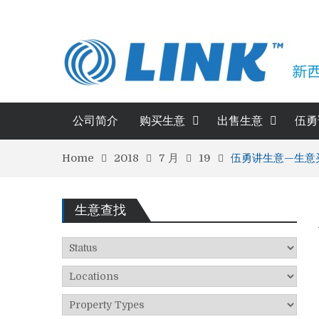
公司简介
购买生意
出售生意
伍勇
Home
2018
7 月
19
伍勇讲生意—生意
生意查找