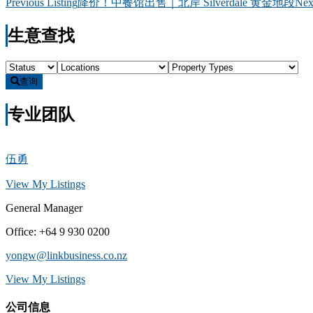
Listing
Previous Listing
降价！中餐馆出售｜北岸 Silverdale 黄金地段
Nex
navigation
生意查找
查询
专业团队
伍勇
View My Listings
General Manager
Office
:
+64 9 930 0200
yongw@linkbusiness.co.nz
View My Listings
公司信息