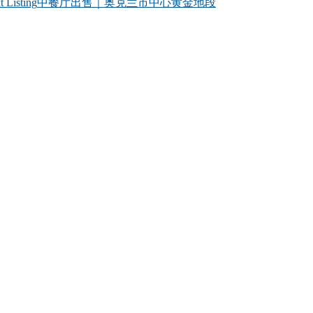
t Listing
中餐厅出售｜奥克兰市中心黄金地段