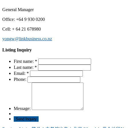
General Manager
Office
:
+64 9 930 0200
Cell
:
+ 64 21 678980
yongw@linkbusiness.co.nz
Listing Inquiry
First name:
*
Last name:
*
Email:
*
Phone:
Message: